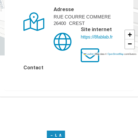
Adresse
RUE COURRE COMMERE
26400
CREST
Site internet
+
https://8fablab.fr
−
Leaflet
|
Map data ©
OpenStreetMap
contributors
Contact