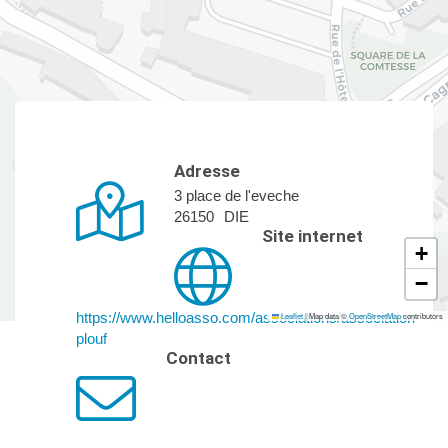
Adresse
3 place de l'eveche
26150
DIE
Site internet
+
−
https://www.helloasso.com/associations/association-
Leaflet
|
Map data ©
OpenStreetMap
contributors
plouf
Contact