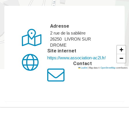
Adresse
2 rue de la sablière
26250
LIVRON SUR
DROME
+
Site internet
−
https://www.association-ac2l.fr/
Contact
Leaflet
|
Map data ©
OpenStreetMap
contributors