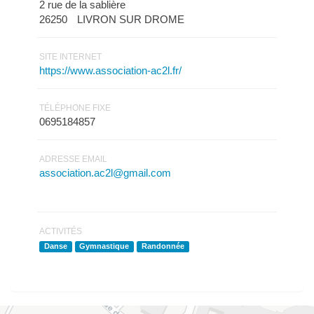
2 rue de la sablière
26250
LIVRON SUR DROME
SITE INTERNET
https://www.association-ac2l.fr/
TÉLÉPHONE FIXE
0695184857
ADRESSE EMAIL
association.ac2l@gmail.com
ACTIVITÉS
Danse
Gymnastique
Randonnée